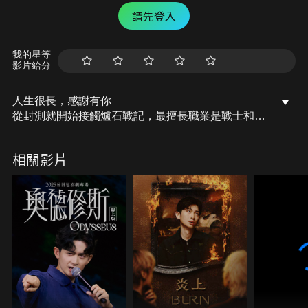
請先登入
我的星等
影片給分
人生很長，感謝有你
從封測就開始接觸爐石戰記，最擅長職業是戰士和牧
師，狼人戰創始者。 OSkomodo 亂世不彰，蛇道生
機；凡我蛇族，快快甦醒。 從陰暗幽霾的蛇界森林甦
相關影片
醒吧， 趁此良機，莫再猶豫，恭請蛇界至尊雙飛寶
典！ OSkomodo 還不一起加入蛇教跟著教主一起前
進!