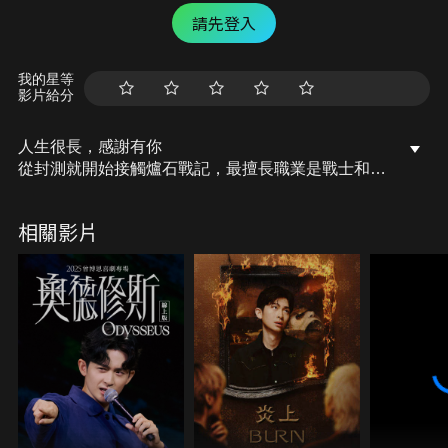
請先登入
我的星等
影片給分
人生很長，感謝有你
從封測就開始接觸爐石戰記，最擅長職業是戰士和牧
師，狼人戰創始者。 OSkomodo 亂世不彰，蛇道生
機；凡我蛇族，快快甦醒。 從陰暗幽霾的蛇界森林甦
相關影片
醒吧， 趁此良機，莫再猶豫，恭請蛇界至尊雙飛寶
典！ OSkomodo 還不一起加入蛇教跟著教主一起前
進!