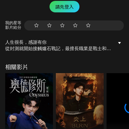
請先登入
我的星等
影片給分
人生很長，感謝有你
從封測就開始接觸爐石戰記，最擅長職業是戰士和牧
師，狼人戰創始者。 OSkomodo 亂世不彰，蛇道生
機；凡我蛇族，快快甦醒。 從陰暗幽霾的蛇界森林甦
相關影片
醒吧， 趁此良機，莫再猶豫，恭請蛇界至尊雙飛寶
典！ OSkomodo 還不一起加入蛇教跟著教主一起前
進!