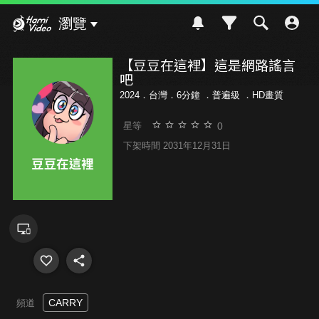
Hami Video
瀏覽
【豆豆在這裡】這是網路謠言
吧
2024．台灣．6分鐘 ．
普遍級
．HD畫質
0
星等
下架時間 2031年12月31日
CARRY
頻道