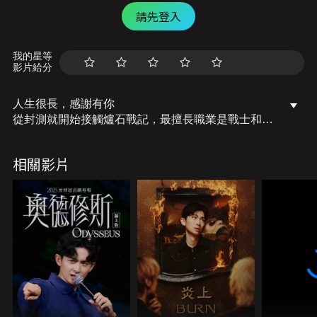
請先登入
我的星等
影片給分
人生很長，感謝有你
從封測就開始接觸爐石戰記，最擅長職業是戰士和牧
師，狼人戰創始者。 OSkomodo 亂世不彰，蛇道生
機；凡我蛇族，快快甦醒。 從陰暗幽霾的蛇界森林甦
相關影片
醒吧， 趁此良機，莫再猶豫，恭請蛇界至尊雙飛寶
典！ OSkomodo 還不一起加入蛇教跟著教主一起前
進!