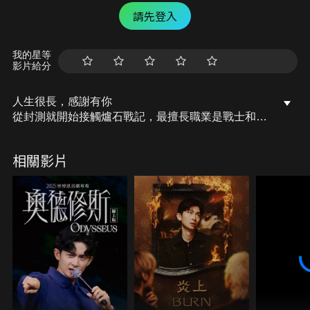
請先登入
我的星等
影片給分
人生很長，感謝有你
從封測就開始接觸爐石戰記，最擅長職業是戰士和牧
師，狼人戰創始者。 OSkomodo 亂世不彰，蛇道生
機；凡我蛇族，快快甦醒。 從陰暗幽霾的蛇界森林甦
相關影片
醒吧， 趁此良機，莫再猶豫，恭請蛇界至尊雙飛寶
典！ OSkomodo 還不一起加入蛇教跟著教主一起前
進!