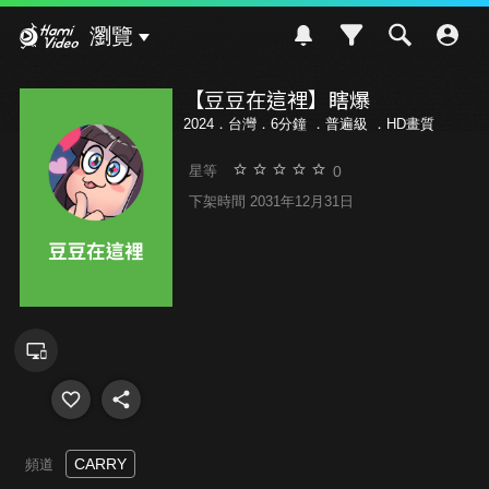
Hami Video
瀏覽
【豆豆在這裡】瞎爆
2024．台灣．6分鐘 ．
普遍級
．HD畫質
0
星等
下架時間 2031年12月31日
CARRY
頻道