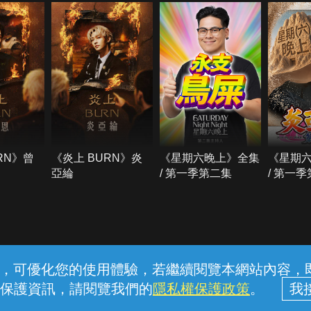
RN》曾
《炎上 BURN》炎
《星期六晚上》全集
《星期
亞綸
/ 第一季第二集
/ 第一
常見問題
線上客服
服務條款
隱私權保護
內容，可優化您的使用體驗，若繼續閱覽本網站內容，即表
保護資訊，請閱覽我們的
隱私權保護政策
。
中華電信股份有限公司個人家庭分公司 (統一編號：96979949) © 2026