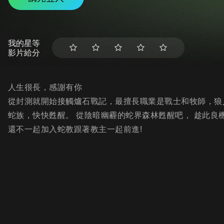
我的星等
影片給分
人生很長，感謝有你
從封測就開始接觸爐石戰記，最擅長職業是戰士和牧師，狼人戰
蛇族，快快甦醒。 從陰暗幽霾的蛇界森林甦醒吧， 趁此良機
還不一起加入蛇教跟著教主一起前進!