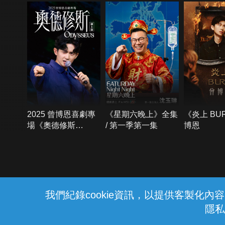
2025 曾博恩喜劇專
《星期六晚上》全集
《炎上 BU
場《奧德修斯
/ 第一季第一集
博恩
Odysseus》
{{notifyMsg}}
我們紀錄cookie資訊，以提供客製化
隱私