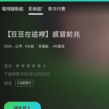
電視運動館
影劇館⁺
單次付費
【豆豆在這裡】感冒前兆
2024．台灣．6分鐘 ．
普遍級
．HD畫質
星等
0
下架時間 2031年12月31日
頻道
CARRY
請先登入