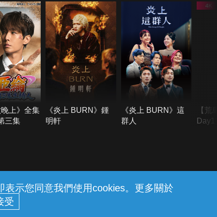
六晚上》全集
《炎上 BURN》鍾
《炎上 BURN》這
【荒
季第三集
明軒
群人
Day
難所
不了
示您同意我們使用cookies。更多關於