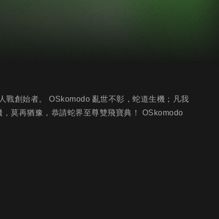
創始者。 OSkomodo 亂世不彰，蛇道生機；凡我
，莫再猶豫，恭請蛇界至尊雙飛寶典！ OSkomodo