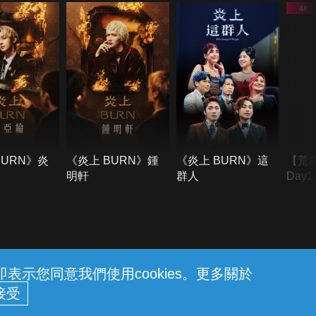
BURN》炎
《炎上 BURN》鍾
《炎上 BURN》這
【荒
明軒
群人
Day
難所
不了
示您同意我們使用cookies。更多關於