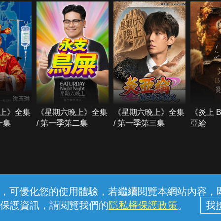
上》全集
《星期六晚上》全集
《星期六晚上》全集
《炎上 
一集
/ 第一季第二集
/ 第一季第三集
亞綸
常見問題
線上客服
服務條款
隱私權保護
內容，可優化您的使用體驗，若繼續閱覽本網站內容，即表
保護資訊，請閱覽我們的
隱私權保護政策
。
中華電信股份有限公司個人家庭分公司 (統一編號：96979949) © 2026