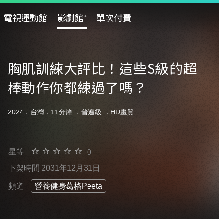
電視運動館
影劇館⁺
單次付費
胸肌訓練大評比！這些S級的超
棒動作你都練過了嗎？
2024．台灣．11分鐘 ．
普遍級
．HD畫質
星等
0
下架時間 2031年12月31日
頻道
營養健身葛格Peeta