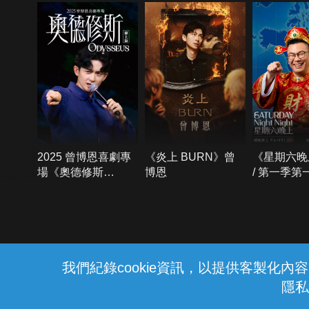
2025 曾博恩喜劇專
《炎上 BURN》曾
《星期六晚
場《奧德修斯
博恩
/ 第一季第
Odysseus》
{{notifyMsg}}
我們紀錄cookie資訊，以提供客製化
隱私