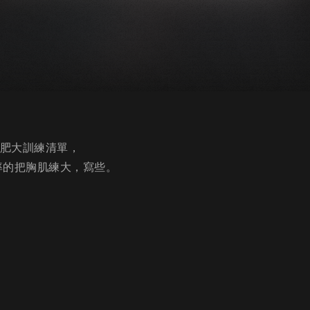
肌肥大訓練清單，
率的把胸肌練大，寫些。