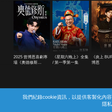
2025 曾博恩喜劇專
《星期六晚上》全集
《炎上 BU
場《奧德修斯
/ 第一季第一集
博恩
Odysseus》
{{notifyMsg}}
我們紀錄cookie資訊，以提供客製化
隱私