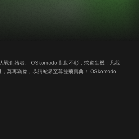
創始者。 OSkomodo 亂世不彰，蛇道生機；凡我
，莫再猶豫，恭請蛇界至尊雙飛寶典！ OSkomodo