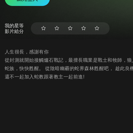
我的星等
影片給分
人生很長，感謝有你
從封測就開始接觸爐石戰記，最擅長職業是戰士和牧師，狼人戰
蛇族，快快甦醒。 從陰暗幽霾的蛇界森林甦醒吧， 趁此良機
還不一起加入蛇教跟著教主一起前進!