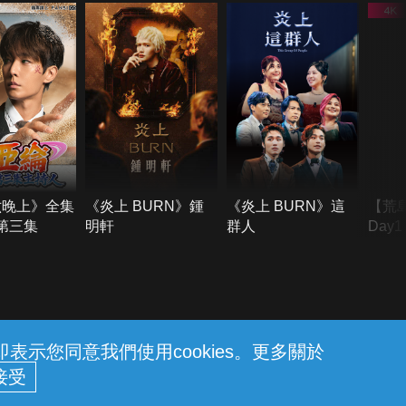
六晚上》全集
《炎上 BURN》鍾
《炎上 BURN》這
【荒
季第三集
明軒
群人
Day
難所
不了
示您同意我們使用cookies。更多關於