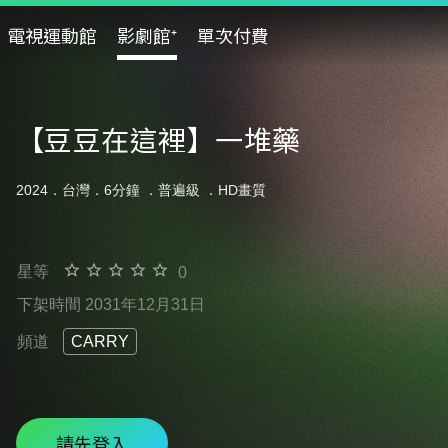
電視運動館
影劇館⁺
單次付費
【豆豆在這裡】一堆藥
2024．台灣．6分鐘 ．
普遍級
．HD畫質
星等
0
下架時間 2031年12月31日
頻道
CARRY
請先登入