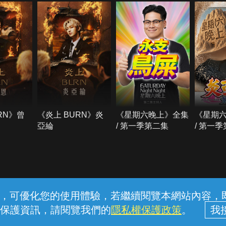
RN》曾
《炎上 BURN》炎
《星期六晚上》全集
《星期
亞綸
/ 第一季第二集
/ 第一
常見問題
線上客服
服務條款
隱私權保護
內容，可優化您的使用體驗，若繼續閱覽本網站內容，即表
保護資訊，請閱覽我們的
隱私權保護政策
。
中華電信股份有限公司個人家庭分公司 (統一編號：96979949) © 2026