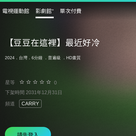
電視運動館
影劇館⁺
單次付費
【豆豆在這裡】最近好冷
2024．台灣．6分鐘 ．
普遍級
．HD畫質
星等
0
下架時間 2031年12月31日
頻道
CARRY
請先登入