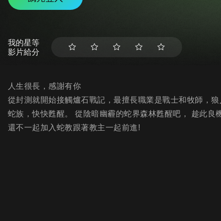
我的星等
影片給分
人生很長，感謝有你
從封測就開始接觸爐石戰記，最擅長職業是戰士和牧師，狼人戰
蛇族，快快甦醒。 從陰暗幽霾的蛇界森林甦醒吧， 趁此良機
還不一起加入蛇教跟著教主一起前進!