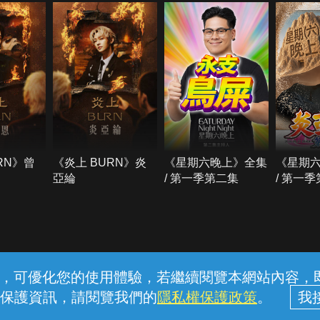
RN》曾
《炎上 BURN》炎
《星期六晚上》全集
《星期
亞綸
/ 第一季第二集
/ 第一
常見問題
線上客服
服務條款
隱私權保護
內容，可優化您的使用體驗，若繼續閱覽本網站內容，即表
保護資訊，請閱覽我們的
隱私權保護政策
。
中華電信股份有限公司個人家庭分公司 (統一編號：96979949) © 2026