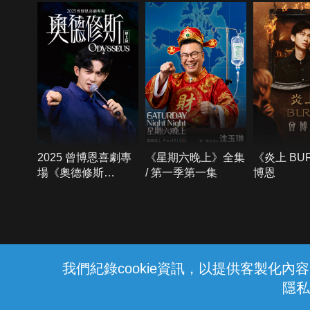
2025 曾博恩喜劇專
《星期六晚上》全集
《炎上 BU
場《奧德修斯
/ 第一季第一集
博恩
Odysseus》
{{notifyMsg}}
我們紀錄cookie資訊，以提供客製化
隱私