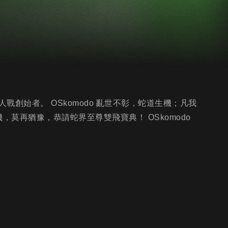
創始者。 OSkomodo 亂世不彰，蛇道生機；凡我
，莫再猶豫，恭請蛇界至尊雙飛寶典！ OSkomodo