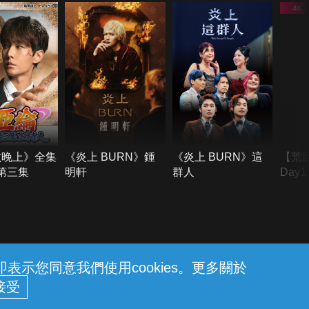
六晚上》全集
《炎上 BURN》鍾
《炎上 BURN》這
【荒
季第三集
明軒
群人
Day
難所
不了
示您同意我們使用cookies。更多關於