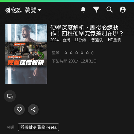
Hami Video
瀏覽
硬舉深度解析，腿後必練動
作！四種硬舉究竟差別在哪？
2024．台灣．11分鐘 ．
普遍級
．HD畫質
0
星等
下架時間 2031年12月31日
營養健身葛格Peeta
頻道