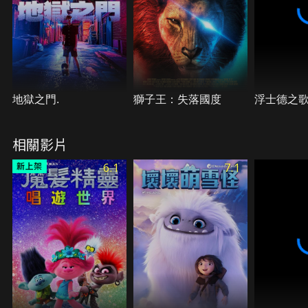
地獄之門.
獅子王：失落國度
浮士德之
相關影片
6.1
7.1