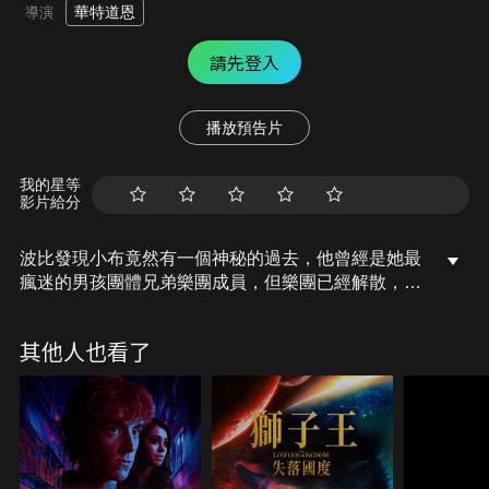
華特道恩
導演
請先登入
播放預告片
我的星等
影片給分
波比發現小布竟然有一個神秘的過去，他曾經是她最
瘋迷的男孩團體兄弟樂團成員，但樂團已經解散，小
布也再也沒有見過他的兄弟。當小布的兄弟佛萊德因
為他的音樂才華被兩個大壞蛋綁架之後，小布和波比
其他人也看了
就展開一場既驚險刺激又情緒激動的冒險旅程...。
【國語配音】劉雨青、許仁傑、張嫚芯。