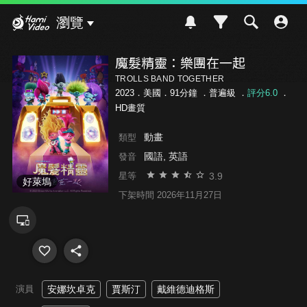
Hami Video
瀏覽
魔髮精靈：樂團在一起
TROLLS BAND TOGETHER
2023．美國．91分鐘 ．
普遍級
．
評分6.0
．
HD畫質
動畫
類型
國語, 英語
發音
3.9
星等
好萊塢
下架時間 2026年11月27日
演員
安娜坎卓克
賈斯汀
戴維德迪格斯