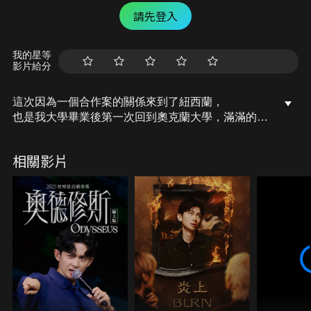
請先登入
我的星等
影片給分
這次因為一個合作案的關係來到了紐西蘭，
也是我大學畢業後第一次回到奧克蘭大學，滿滿的回
憶湧上心頭。
在宿舍煮飯拍片給大家看、走到路邊拍片給大家看，
相關影片
彷彿都還是昨天的事情。
這次回到學餐，想來看看跟之前有沒有什麼差別，寫
些。