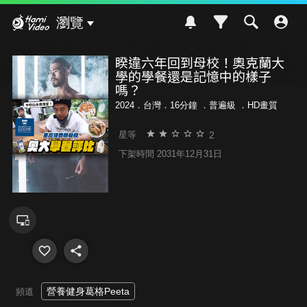
Hami Video
瀏覽
睽違六年回到母校！奧克蘭大
學的學餐還是記憶中的樣子
嗎？
2024．台灣．16分鐘 ．
普遍級
．HD畫質
2
星等
下架時間 2031年12月31日
營養健身葛格Peeta
頻道