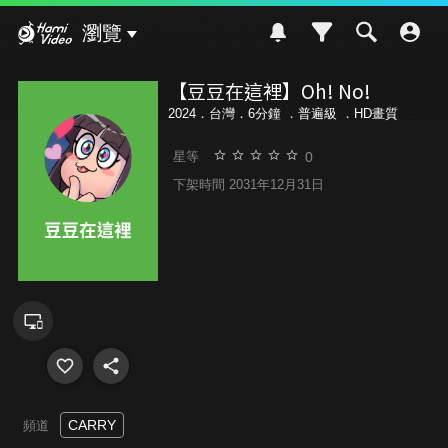
Hami Video
瀏覽
【豆豆在這裡】Oh! No!
2024．台灣．6分鐘 ．
普遍級
．HD畫質
0
星等
下架時間 2031年12月31日
CARRY
頻道