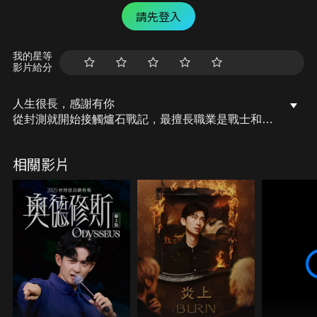
請先登入
我的星等
影片給分
人生很長，感謝有你
從封測就開始接觸爐石戰記，最擅長職業是戰士和牧
師，狼人戰創始者。 OSkomodo 亂世不彰，蛇道生
機；凡我蛇族，快快甦醒。 從陰暗幽霾的蛇界森林甦
相關影片
醒吧， 趁此良機，莫再猶豫，恭請蛇界至尊雙飛寶
典！ OSkomodo 還不一起加入蛇教跟著教主一起前
進!