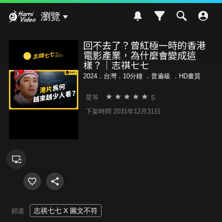
Hami Video
瀏覽
回不去了？曾紅極一時的香港
電影產業，為什麼會變成這
樣？｜志祺七七
2024．台灣．10分鐘 ．
普遍級
．HD畫質
5
星等
下架時間 2031年12月31日
志祺七七 X 圖文不符
頻道