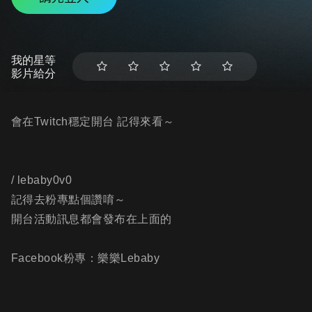
我的星等
影片給分
會在Twitch穩定開台 記得來看～
/ lebaby0v0
記得去粉專點個讚唷～
開台活動訊息都會發布在上面的
Facebook粉專：樂樂Lebaby