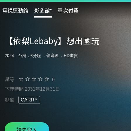
電視運動館
影劇館⁺
單次付費
【依梨Lebaby】想出國玩
2024．台灣．6分鐘 ．
普遍級
．HD畫質
星等
0
下架時間 2031年12月31日
頻道
CARRY
請先登入