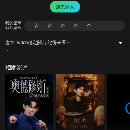
請先登入
我的星等
影片給分
會在Twitch穩定開台 記得來看～
/ lebaby0v0
相關影片
記得去粉專點個讚唷～
開台活動訊息都會發布在上面的
Facebook粉專：樂樂Lebaby
/ lebaby0v0
Instagram：lebaby0v0