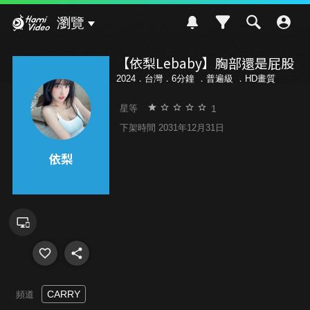
Hami Video
瀏覽
【依梨Lebaby】胸部還是屁股
2024．台灣．6分鐘 ．
普遍級
．HD畫質
1
星等
下架時間 2031年12月31日
CARRY
頻道