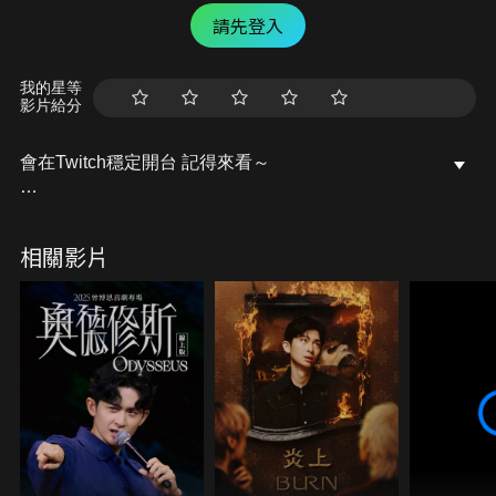
請先登入
我的星等
影片給分
會在Twitch穩定開台 記得來看～
/ lebaby0v0
相關影片
記得去粉專點個讚唷～
開台活動訊息都會發布在上面的
Facebook粉專：樂樂Lebaby
/ lebaby0v0
Instagram：lebaby0v0