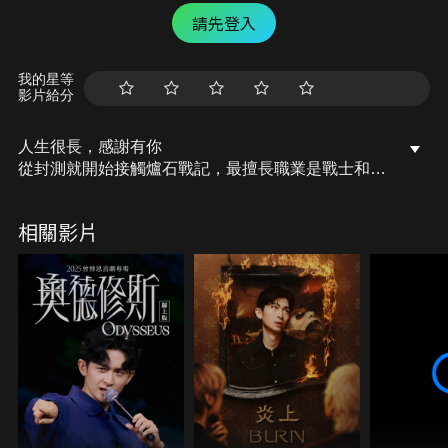
請先登入
我的星等
影片給分
人生很長，感謝有你
從封測就開始接觸爐石戰記，最擅長職業是戰士和牧
師，狼人戰創始者。 OSkomodo 亂世不彰，蛇道生
機；凡我蛇族，快快甦醒。 從陰暗幽霾的蛇界森林甦
相關影片
醒吧， 趁此良機，莫再猶豫，恭請蛇界至尊雙飛寶
典！ OSkomodo 還不一起加入蛇教跟著教主一起前
進!