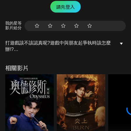
請先登入
我的星等
影片給分
打遊戲該不該認真呢?遊戲中與朋友起爭執時該怎麼
辦!?
我們就來分享，跟朋友在玩一些遊戲發生的 爆氣 走
心時刻
相關影片