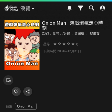
Hami Video
瀏覽
Onion Man | 遊戲爆氣走心時
刻
2023．台灣．7分鐘 ．
普遍級
．HD畫質
0
星等
下架時間 2031年12月31日
Onion Man
頻道