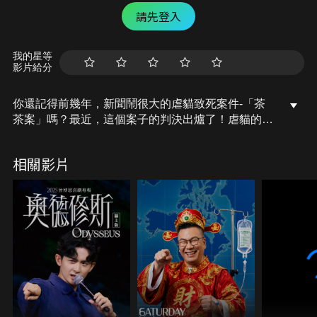
請先登入
我的星等
影片給分
你還記得前幾年，新聞鬧很大的虐貓致死案件-「茶
茶案」嗎？最近，這個案子的判決出爐了！虐貓的兇
手必須入監服刑
而這其實是《動保法》設立以來，第一次有人因為虐
相關影片
待動物被關
今天，就讓我們一起來聊聊「動物保護法」吧！