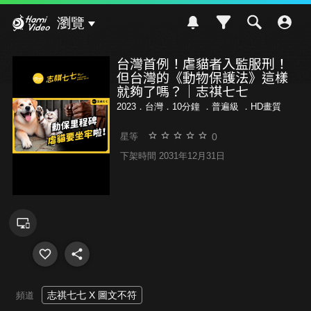
Hami Video
瀏覽
台灣首例！虐貓者入監服刑！
但台灣的《動物保護法》這樣
就夠了嗎？｜志祺七七
2023．台灣．10分鐘 ．
普遍級
．HD畫質
0
星等
下架時間 2031年12月31日
志祺七七 X 圖文不符
頻道