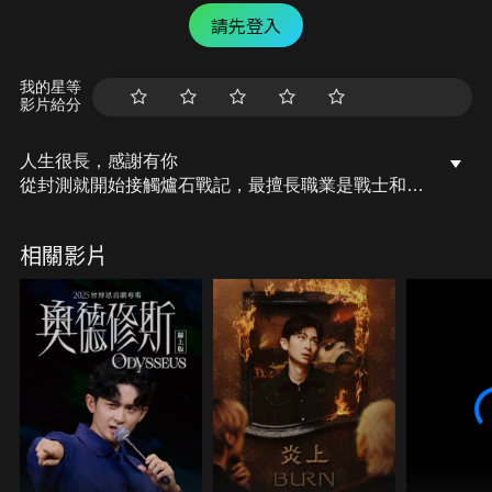
請先登入
我的星等
影片給分
人生很長，感謝有你
從封測就開始接觸爐石戰記，最擅長職業是戰士和牧
師，狼人戰創始者。 OSkomodo 亂世不彰，蛇道生
機；凡我蛇族，快快甦醒。 從陰暗幽霾的蛇界森林甦
相關影片
醒吧， 趁此良機，莫再猶豫，恭請蛇界至尊雙飛寶
典！ OSkomodo 還不一起加入蛇教跟著教主一起前
進!