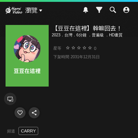
Hami Video
瀏覽
【豆豆在這裡】幹嘛回去！
2023．台灣．6分鐘 ．
普遍級
．HD畫質
0
星等
下架時間 2031年12月31日
CARRY
頻道