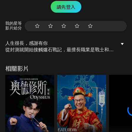
請先登入
我的星等
影片給分
人生很長，感謝有你
從封測就開始接觸爐石戰記，最擅長職業是戰士和牧
師，狼人戰創始者。 OSkomodo 亂世不彰，蛇道生
機；凡我蛇族，快快甦醒。 從陰暗幽霾的蛇界森林甦
相關影片
醒吧， 趁此良機，莫再猶豫，恭請蛇界至尊雙飛寶
典！ OSkomodo 還不一起加入蛇教跟著教主一起前
進!