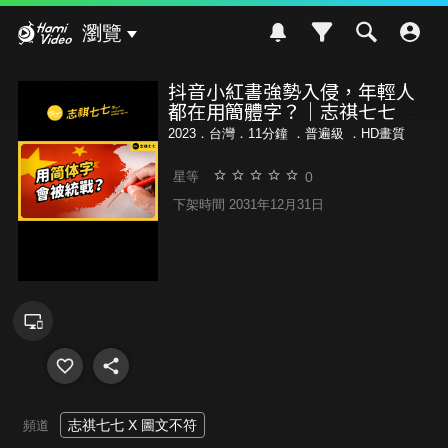
Hami Video
瀏覽
抖音小紅書強勢入侵，年輕人
都在用簡體字？｜志祺七七
2023．台灣．11分鐘 ．
普遍級
．HD畫質
0
星等
下架時間 2031年12月31日
志祺七七 X 圖文不符
頻道