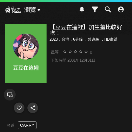
Hami Video
瀏覽
【豆豆在這裡】加生薑比較好
吃！
2023．台灣．6分鐘 ．
普遍級
．HD畫質
0
星等
下架時間 2031年12月31日
CARRY
頻道