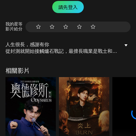
請先登入
我的星等
影片給分
人生很長，感謝有你
從封測就開始接觸爐石戰記，最擅長職業是戰士和牧
師，狼人戰創始者。 OSkomodo 亂世不彰，蛇道生
機；凡我蛇族，快快甦醒。 從陰暗幽霾的蛇界森林甦
相關影片
醒吧， 趁此良機，莫再猶豫，恭請蛇界至尊雙飛寶
典！ OSkomodo 還不一起加入蛇教跟著教主一起前
進!