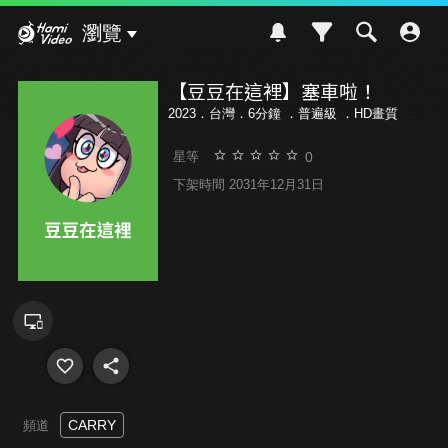
Hami Video
瀏覽
【豆豆在這裡】塞車啦！
2023．台灣．6分鐘 ．
普遍級
．HD畫質
0
星等
下架時間 2031年12月31日
CARRY
頻道