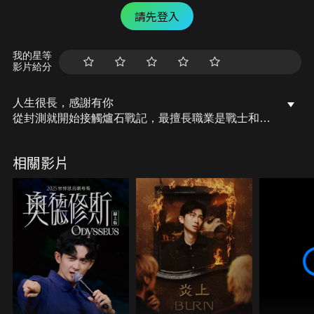
請先登入
我的星等
影片給分
人生很長，感謝有你
從封測就開始接觸爐石戰記，最擅長職業是戰士和牧
師，狼人戰創始者。 OSkomodo 亂世不彰，蛇道生
機；凡我蛇族，快快甦醒。 從陰暗幽霾的蛇界森林甦
相關影片
醒吧， 趁此良機，莫再猶豫，恭請蛇界至尊雙飛寶
典！ OSkomodo 還不一起加入蛇教跟著教主一起前
進!