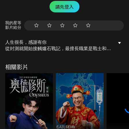
請先登入
我的星等
影片給分
人生很長，感謝有你
從封測就開始接觸爐石戰記，最擅長職業是戰士和牧
師，狼人戰創始者。 OSkomodo 亂世不彰，蛇道生
機；凡我蛇族，快快甦醒。 從陰暗幽霾的蛇界森林甦
相關影片
醒吧， 趁此良機，莫再猶豫，恭請蛇界至尊雙飛寶
典！ OSkomodo 還不一起加入蛇教跟著教主一起前
進!