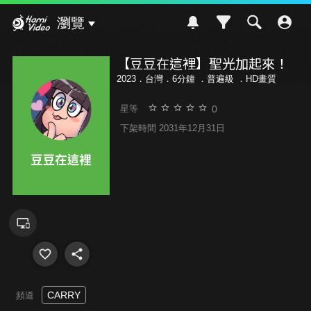
Hami Video
瀏覽
【豆豆在這裡】聖光加起來！
2023．台灣．6分鐘 ．
普遍級
．HD畫質
0
星等
下架時間 2031年12月31日
CARRY
頻道