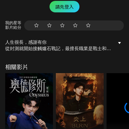
請先登入
我的星等
影片給分
人生很長，感謝有你
從封測就開始接觸爐石戰記，最擅長職業是戰士和牧
師，狼人戰創始者。 OSkomodo 亂世不彰，蛇道生
機；凡我蛇族，快快甦醒。 從陰暗幽霾的蛇界森林甦
相關影片
醒吧， 趁此良機，莫再猶豫，恭請蛇界至尊雙飛寶
典！ OSkomodo 還不一起加入蛇教跟著教主一起前
進!