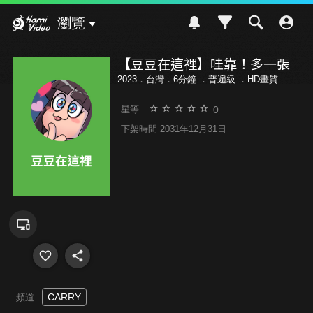
Hami Video
瀏覽
【豆豆在這裡】哇靠！多一張
2023．台灣．6分鐘 ．
普遍級
．HD畫質
0
星等
下架時間 2031年12月31日
CARRY
頻道