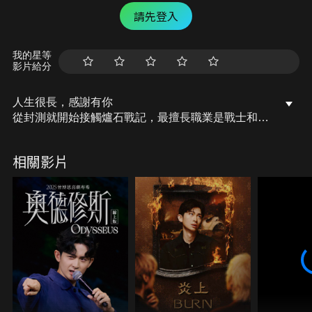
請先登入
我的星等
影片給分
人生很長，感謝有你
從封測就開始接觸爐石戰記，最擅長職業是戰士和牧
師，狼人戰創始者。 OSkomodo 亂世不彰，蛇道生
機；凡我蛇族，快快甦醒。 從陰暗幽霾的蛇界森林甦
相關影片
醒吧， 趁此良機，莫再猶豫，恭請蛇界至尊雙飛寶
典！ OSkomodo 還不一起加入蛇教跟著教主一起前
進!