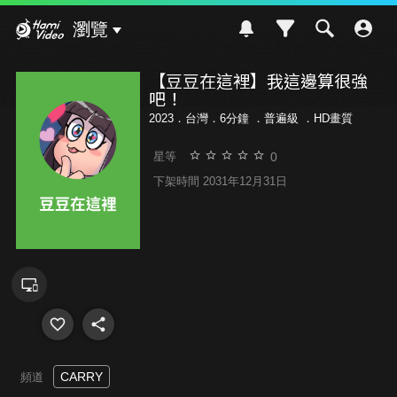
Hami Video
瀏覽
【豆豆在這裡】我這邊算很強
吧！
2023．台灣．6分鐘 ．
普遍級
．HD畫質
0
星等
下架時間 2031年12月31日
CARRY
頻道