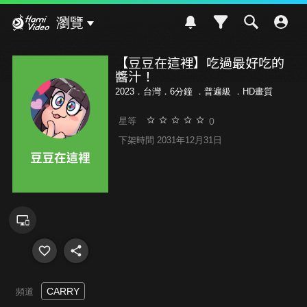
Hami Video
瀏覽
【豆豆在這裡】吃過最好吃的
醬汁！
2023．台灣．6分鐘 ．
普遍級
．HD畫質
0
星等
下架時間 2031年12月31日
CARRY
頻道