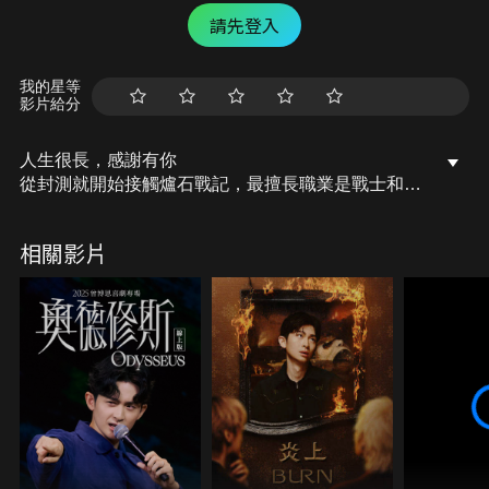
請先登入
我的星等
影片給分
人生很長，感謝有你
從封測就開始接觸爐石戰記，最擅長職業是戰士和牧
師，狼人戰創始者。 OSkomodo 亂世不彰，蛇道生
機；凡我蛇族，快快甦醒。 從陰暗幽霾的蛇界森林甦
相關影片
醒吧， 趁此良機，莫再猶豫，恭請蛇界至尊雙飛寶
典！ OSkomodo 還不一起加入蛇教跟著教主一起前
進!