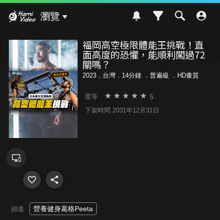
Hami Video
瀏覽
福岡高空極限體能王挑戰！直
面高度的恐懼，能順利闖過72
關嗎？
2023．台灣．14分鐘 ．
普遍級
．HD畫質
5
星等
下架時間 2031年12月31日
營養健身葛格Peeta
頻道