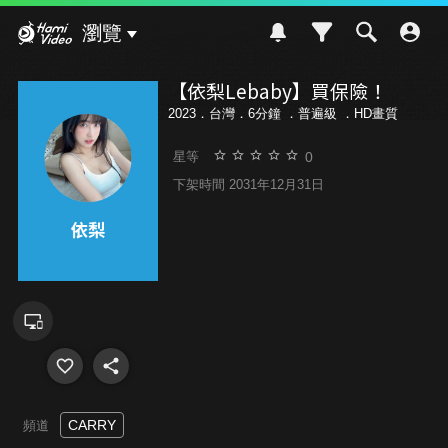
Hami Video
瀏覽
【依梨Lebaby】買保險！
2023．台灣．6分鐘 ．
普遍級
．HD畫質
0
星等
下架時間 2031年12月31日
CARRY
頻道