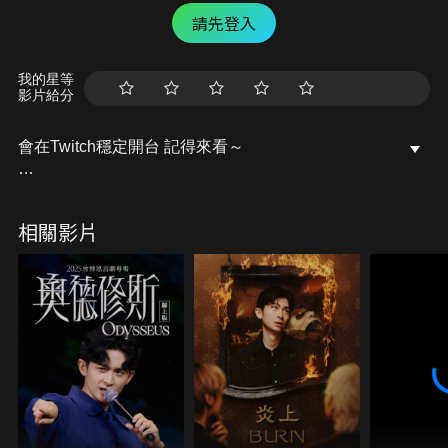
請先登入
我的星等
影片給分
會在Twitch穩定開台 記得來看～
/ lebaby0v0
相關影片
記得去粉專點個讚唷～
開台活動訊息都會發布在上面的
Facebook粉專：樂樂Lebaby
/ lebaby0v0
Instagram：lebaby0v0