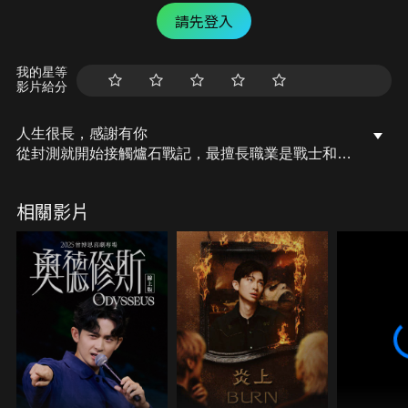
請先登入
我的星等
影片給分
人生很長，感謝有你
從封測就開始接觸爐石戰記，最擅長職業是戰士和牧
師，狼人戰創始者。 OSkomodo 亂世不彰，蛇道生
機；凡我蛇族，快快甦醒。 從陰暗幽霾的蛇界森林甦
相關影片
醒吧， 趁此良機，莫再猶豫，恭請蛇界至尊雙飛寶
典！ OSkomodo 還不一起加入蛇教跟著教主一起前
進!