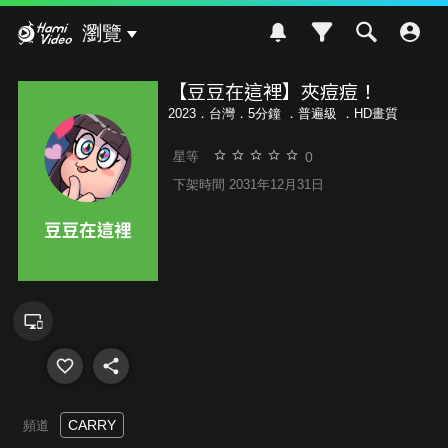
Hami Video
瀏覽
【豆豆在這裡】夾痘痘！
2023．台灣．5分鐘 ．
普遍級
．HD畫質
0
星等
下架時間 2031年12月31日
CARRY
頻道