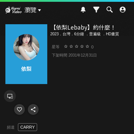
Hami Video
瀏覽
【依梨Lebaby】約什麼！
2023．台灣．6分鐘 ．
普遍級
．HD畫質
0
星等
下架時間 2031年12月31日
CARRY
頻道