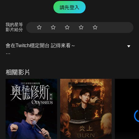
請先登入
我的星等
影片給分
會在Twitch穩定開台 記得來看～
/ lebaby0v0
相關影片
記得去粉專點個讚唷～
開台活動訊息都會發布在上面的
Facebook粉專：樂樂Lebaby
/ lebaby0v0
Instagram：lebaby0v0