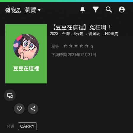
Hami Video
瀏覽
【豆豆在這裡】冤枉啊！
2023．台灣．6分鐘 ．
普遍級
．HD畫質
0
星等
下架時間 2031年12月31日
CARRY
頻道