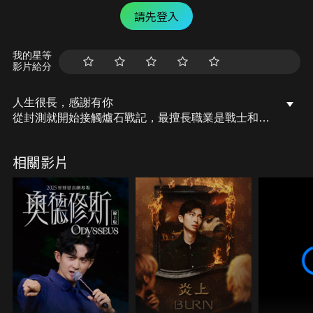
請先登入
我的星等
影片給分
人生很長，感謝有你
從封測就開始接觸爐石戰記，最擅長職業是戰士和牧
師，狼人戰創始者。 OSkomodo 亂世不彰，蛇道生
機；凡我蛇族，快快甦醒。 從陰暗幽霾的蛇界森林甦
相關影片
醒吧， 趁此良機，莫再猶豫，恭請蛇界至尊雙飛寶
典！ OSkomodo 還不一起加入蛇教跟著教主一起前
進!