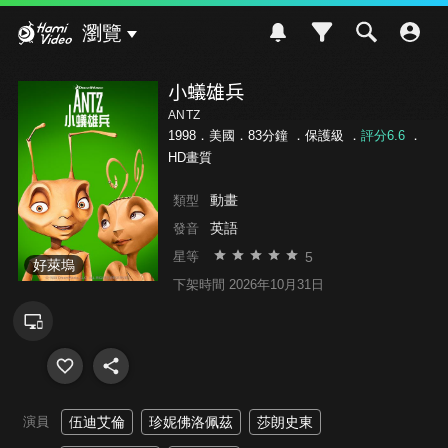
Hami Video
瀏覽
小蟻雄兵
ANTZ
1998．美國．83分鐘 ．
保護級
．
評分6.6
．
HD畫質
動畫
類型
英語
發音
5
星等
好萊塢
下架時間 2026年10月31日
演員
伍迪艾倫
珍妮佛洛佩茲
莎朗史東