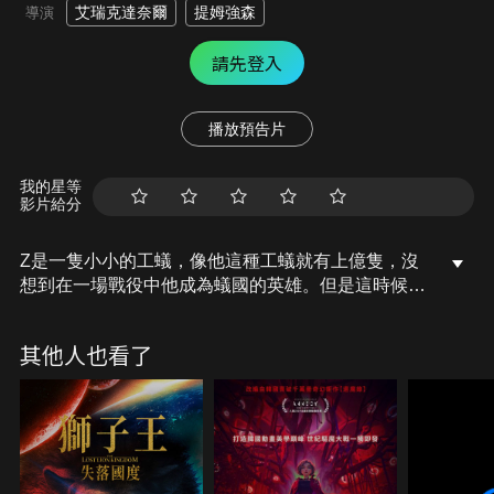
艾瑞克達奈爾
提姆強森
導演
請先登入
播放預告片
我的星等
影片給分
Z是一隻小小的工蟻，像他這種工蟻就有上億隻，沒
想到在一場戰役中他成為蟻國的英雄。但是這時候野
心勃勃的曼將軍正準備完全改造蟻國，不小心立了戰
功的Z在眾人推舉下，他必須率領追求自由的小螞
其他人也看了
蟻，對抗曼將軍強大的鎮壓。