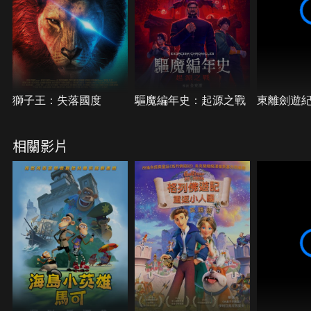
獅子王：失落國度
驅魔編年史：起源之戰
東離劍遊
相關影片