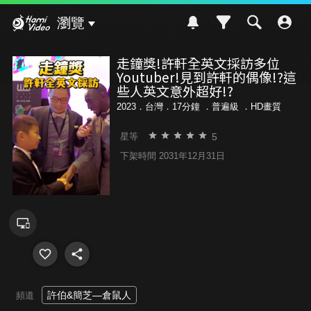
Hami Video
瀏覽
走鐘獎!許軒全英文採訪多位
Youtuber!見到許軒的偶像!?這
些人英文意外超好!?
2023．台灣．17分鐘 ．
普遍級
．HD畫質
5
星等
下架時間 2031年12月31日
許伯&簡芝—倉鼠人
頻道