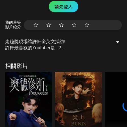
請先登入
我的星等
影片給分
走鐘獎現場讓許軒全英文採訪!
許軒最喜歡的Youtuber是...?
哪個youtuber意外英文超好!?
相關影片