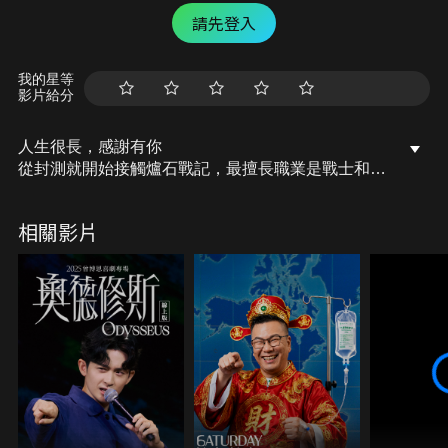
請先登入
我的星等
影片給分
人生很長，感謝有你
從封測就開始接觸爐石戰記，最擅長職業是戰士和牧
師，狼人戰創始者。 OSkomodo 亂世不彰，蛇道生
機；凡我蛇族，快快甦醒。 從陰暗幽霾的蛇界森林甦
相關影片
醒吧， 趁此良機，莫再猶豫，恭請蛇界至尊雙飛寶
典！ OSkomodo 還不一起加入蛇教跟著教主一起前
進!