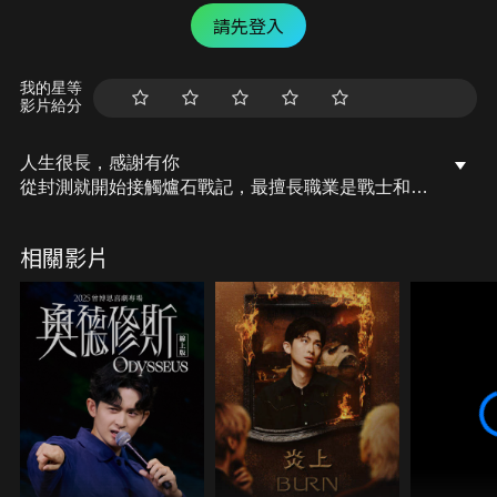
請先登入
我的星等
影片給分
人生很長，感謝有你
從封測就開始接觸爐石戰記，最擅長職業是戰士和牧
師，狼人戰創始者。 OSkomodo 亂世不彰，蛇道生
機；凡我蛇族，快快甦醒。 從陰暗幽霾的蛇界森林甦
相關影片
醒吧， 趁此良機，莫再猶豫，恭請蛇界至尊雙飛寶
典！ OSkomodo 還不一起加入蛇教跟著教主一起前
進!