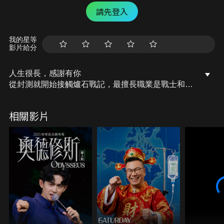
請先登入
我的星等
影片給分
人生很長，感謝有你
從封測就開始接觸爐石戰記，最擅長職業是戰士和牧
師，狼人戰創始者。 OSkomodo 亂世不彰，蛇道生
機；凡我蛇族，快快甦醒。 從陰暗幽霾的蛇界森林甦
相關影片
醒吧， 趁此良機，莫再猶豫，恭請蛇界至尊雙飛寶
典！ OSkomodo 還不一起加入蛇教跟著教主一起前
進!