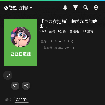
Hami Video
瀏覽
【豆豆在這裡】啦啦隊長的故
事！
2023．台灣．6分鐘 ．
普遍級
．HD畫質
0
星等
下架時間 2031年12月31日
CARRY
頻道