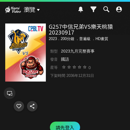
Hami Video
瀏覽
G257中信兄弟VS樂天桃猿
20230917
2023．200分鐘 ．
普遍級
．HD畫質
2023九月完整賽事
類型
國語
發音
0
星等
下架時間 2036年12月31日
請先登入