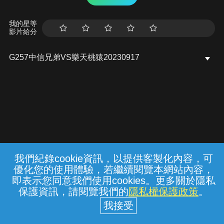
我的星等
影片給分
G257中信兄弟VS樂天桃猿20230917
我們紀錄cookie資訊，以提供客製化內容，可
{{notifyMsg}}
優化您的使用體驗，若繼續閱覽本網站內容，
常見問題
線上客服
服務條款
隱私權保護
即表示您同意我們使用cookies。更多關於隱私
保護資訊，請閱覽我們的
隱私權保護政策
。
中華電信股份有限公司個人家庭分公司
(統一編號：96979949) © 2026