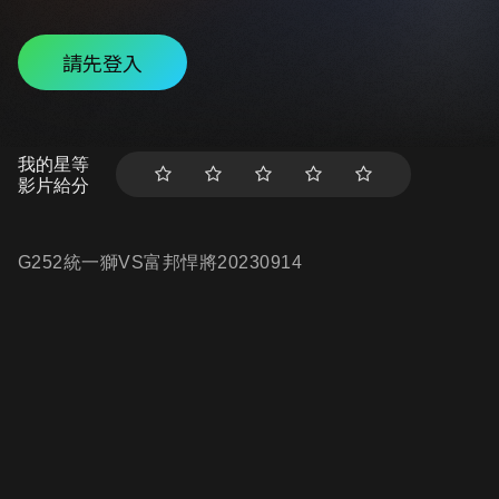
請先登入
我的星等
影片給分
G252統一獅VS富邦悍將20230914