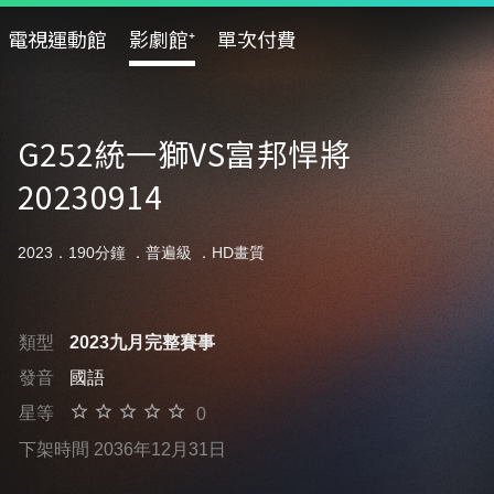
電視運動館
影劇館⁺
單次付費
G252統一獅VS富邦悍將
20230914
2023．190分鐘 ．
普遍級
．HD畫質
類型
2023九月完整賽事
發音
國語
星等
0
下架時間 2036年12月31日