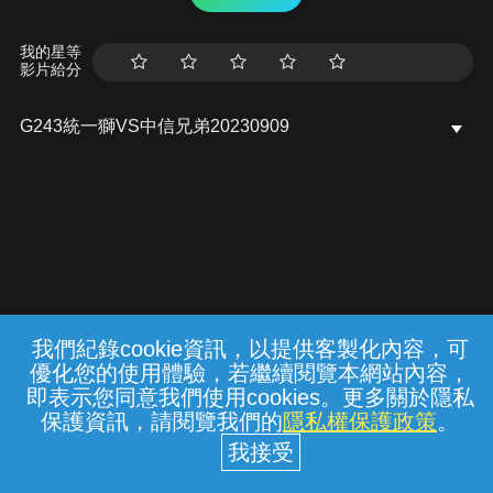
我的星等
影片給分
G243統一獅VS中信兄弟20230909
我們紀錄cookie資訊，以提供客製化內容，可
{{notifyMsg}}
優化您的使用體驗，若繼續閱覽本網站內容，
常見問題
線上客服
服務條款
隱私權保護
即表示您同意我們使用cookies。更多關於隱私
保護資訊，請閱覽我們的
隱私權保護政策
。
中華電信股份有限公司個人家庭分公司
(統一編號：96979949) © 2026