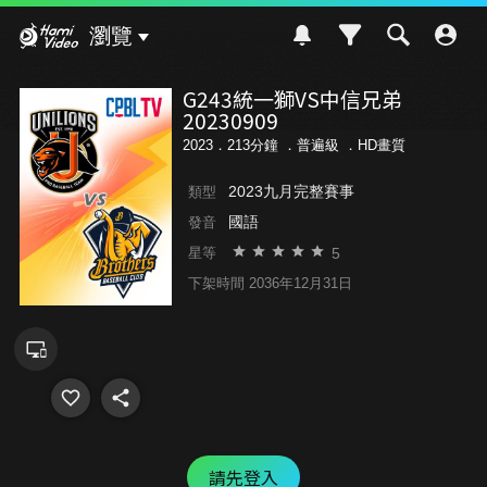
Hami Video
瀏覽
G243統一獅VS中信兄弟
20230909
2023．213分鐘 ．
普遍級
．HD畫質
2023九月完整賽事
類型
國語
發音
5
星等
下架時間 2036年12月31日
請先登入