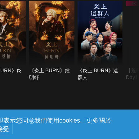
BURN》炎
《炎上 BURN》鍾
《炎上 BURN》這
【荒
明軒
群人
Day
難所
不了
示您同意我們使用cookies。更多關於