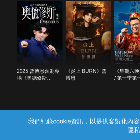
2025 曾博恩喜劇專
《炎上 BURN》曾
《星期六晚
場《奧德修斯
博恩
/ 第一季第
Odysseus》
{{notifyMsg}}
我們紀錄cookie資訊，以提供客製化
隱私