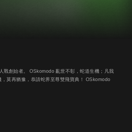
創始者。 OSkomodo 亂世不彰，蛇道生機；凡我
，莫再猶豫，恭請蛇界至尊雙飛寶典！ OSkomodo