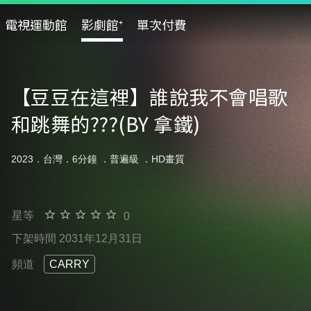
電視運動館
影劇館⁺
單次付費
【豆豆在這裡】誰說我不會唱歌
和跳舞的???(BY 拿鐵)
2023．台灣．6分鐘 ．
普遍級
．HD畫質
星等
0
下架時間 2031年12月31日
頻道
CARRY