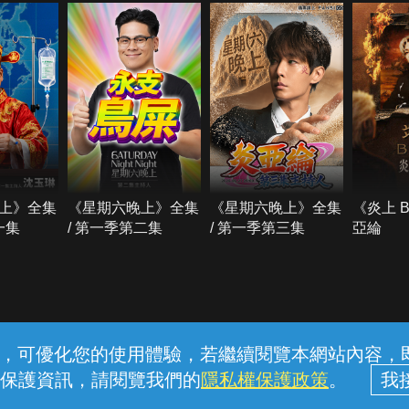
上》全集
《星期六晚上》全集
《星期六晚上》全集
《炎上 
一集
/ 第一季第二集
/ 第一季第三集
亞綸
常見問題
線上客服
服務條款
隱私權保護
內容，可優化您的使用體驗，若繼續閱覽本網站內容，即表
保護資訊，請閱覽我們的
隱私權保護政策
。
中華電信股份有限公司個人家庭分公司 (統一編號：96979949) © 2026