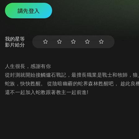
請先登入
我的星等
影片給分
人生很長，感謝有你
從封測就開始接觸爐石戰記，最擅長職業是戰士和牧師，狼人戰
蛇族，快快甦醒。 從陰暗幽霾的蛇界森林甦醒吧， 趁此良機
還不一起加入蛇教跟著教主一起前進!