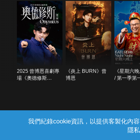
2025 曾博恩喜劇專
《炎上 BURN》曾
《星期六晚
場《奧德修斯
博恩
/ 第一季第
Odysseus》
{{notifyMsg}}
我們紀錄cookie資訊，以提供客製化
隱私