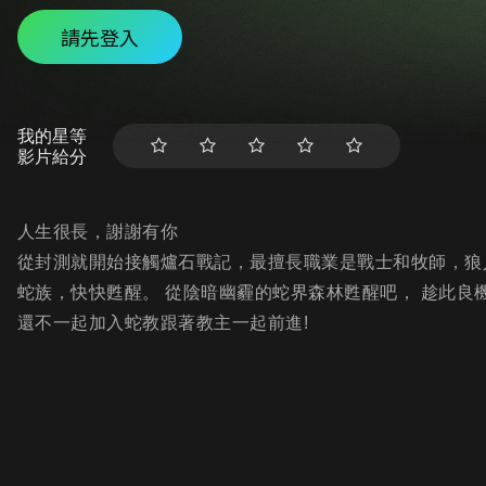
請先登入
我的星等
影片給分
人生很長，謝謝有你
從封測就開始接觸爐石戰記，最擅長職業是戰士和牧師，狼人戰
蛇族，快快甦醒。 從陰暗幽霾的蛇界森林甦醒吧， 趁此良機
還不一起加入蛇教跟著教主一起前進!