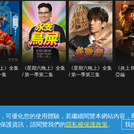
上》全集
《星期六晚上》全集
《星期六晚上》全集
《炎上 
一集
/ 第一季第二集
/ 第一季第三集
亞綸
常見問題
線上客服
服務條款
隱私權保護
內容，可優化您的使用體驗，若繼續閱覽本網站內容，即表
保護資訊，請閱覽我們的
隱私權保護政策
。
中華電信股份有限公司個人家庭分公司 (統一編號：96979949) © 2026