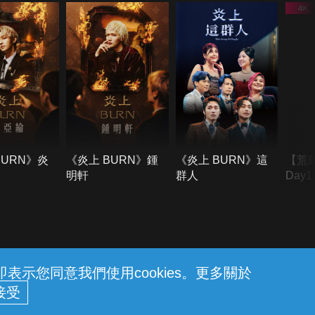
BURN》炎
《炎上 BURN》鍾
《炎上 BURN》這
【荒
明軒
群人
Day
難所
不了
示您同意我們使用cookies。更多關於