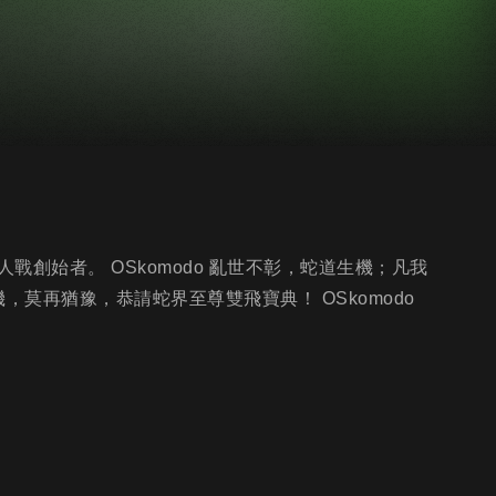
創始者。 OSkomodo 亂世不彰，蛇道生機；凡我
，莫再猶豫，恭請蛇界至尊雙飛寶典！ OSkomodo