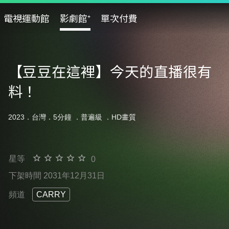
電視運動館
影劇館⁺
單次付費
【豆豆在這裡】今天的直播很有
料！
2023．台灣．5分鐘 ．
普遍級
．HD畫質
星等
0
下架時間 2031年12月31日
頻道
CARRY