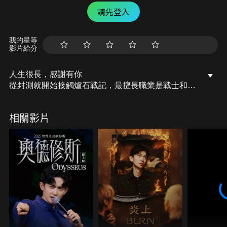
請先登入
我的星等
影片給分
人生很長，感謝有你
從封測就開始接觸爐石戰記，最擅長職業是戰士和牧
師，狼人戰創始者。 OSkomodo 亂世不彰，蛇道生
機；凡我蛇族，快快甦醒。 從陰暗幽霾的蛇界森林甦
相關影片
醒吧， 趁此良機，莫再猶豫，恭請蛇界至尊雙飛寶
典！ OSkomodo 還不一起加入蛇教跟著教主一起前
進!