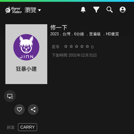
Hami Video
瀏覽
修一下
2023．台灣．6分鐘 ．
普遍級
．HD畫質
0
星等
下架時間 2031年12月31日
CARRY
頻道