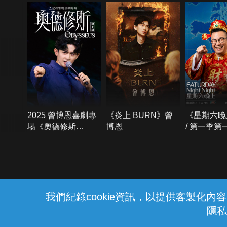
2025 曾博恩喜劇專
《炎上 BURN》曾
《星期六晚
場《奧德修斯
博恩
/ 第一季第
Odysseus》
{{notifyMsg}}
我們紀錄cookie資訊，以提供客製化
隱私