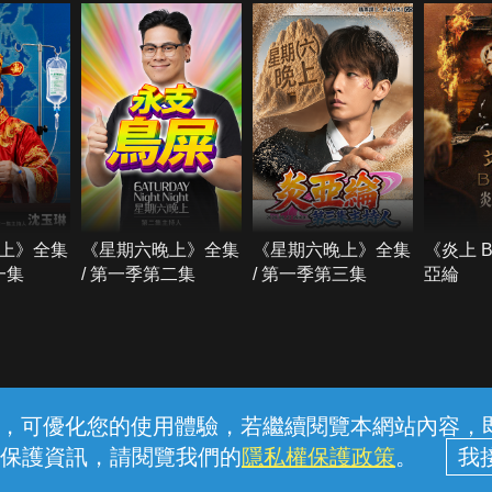
上》全集
《星期六晚上》全集
《星期六晚上》全集
《炎上 
一集
/ 第一季第二集
/ 第一季第三集
亞綸
常見問題
線上客服
服務條款
隱私權保護
內容，可優化您的使用體驗，若繼續閱覽本網站內容，即表
保護資訊，請閱覽我們的
隱私權保護政策
。
中華電信股份有限公司個人家庭分公司 (統一編號：96979949) © 2026