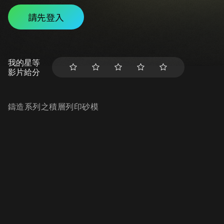
請先登入
我的星等
影片給分
鑄造系列之積層列印砂模