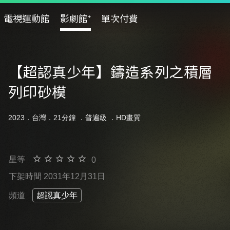
電視運動館
影劇館⁺
單次付費
【超認真少年】鑄造系列之積層
列印砂模
2023．台灣．21分鐘 ．
普遍級
．HD畫質
星等
0
下架時間 2031年12月31日
頻道
超認真少年