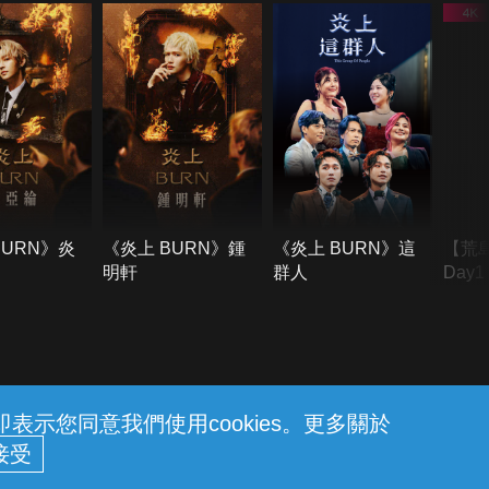
BURN》炎
《炎上 BURN》鍾
《炎上 BURN》這
【荒
明軒
群人
Day
難所
不了
示您同意我們使用cookies。更多關於