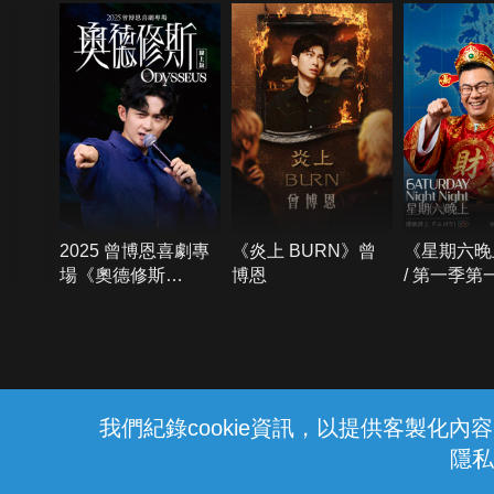
2025 曾博恩喜劇專
《炎上 BURN》曾
《星期六晚
場《奧德修斯
博恩
/ 第一季第
Odysseus》
{{notifyMsg}}
我們紀錄cookie資訊，以提供客製化
隱私