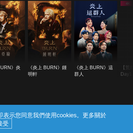
BURN》炎
《炎上 BURN》鍾
《炎上 BURN》這
【荒
明軒
群人
Day
難所
不了
示您同意我們使用cookies。更多關於