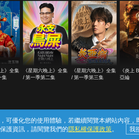
上》全集
《星期六晚上》全集
《星期六晚上》全集
《炎上 
一集
/ 第一季第二集
/ 第一季第三集
亞綸
常見問題
線上客服
服務條款
隱私權保護
內容，可優化您的使用體驗，若繼續閱覽本網站內容，即表
保護資訊，請閱覽我們的
隱私權保護政策
。
中華電信股份有限公司個人家庭分公司 (統一編號：96979949) © 2026