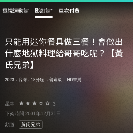
電視運動館
影劇館⁺
單次付費
只能用迷你餐具做三餐！會做出
什麼地獄料理給哥哥吃呢？【黃
氏兄弟】
2023．台灣．18分鐘 ．
普遍級
．HD畫質
星等
3
下架時間 2031年12月31日
頻道
黃氏兄弟