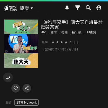
Hami Video
瀏覽
【#狗屎寫手】陳大天自爆最討
厭吳宗憲
2023．台灣．8分鐘 ．
輔15級
．HD畫質
4.4
星等
下架時間 2031年12月31日
STR Network
頻道