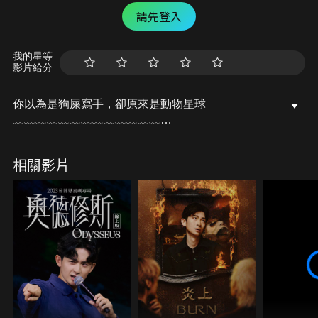
請先登入
我的星等
影片給分
你以為是狗屎寫手，卻原來是動物星球
﹏﹏﹏﹏﹏﹏﹏﹏﹏﹏﹏﹏﹏
本集影片由 Dr.情趣 邀約製作
﹋﹋﹋﹋﹋﹋﹋﹋﹋﹋﹋﹋﹋
相關影片
Dr.情趣｜台灣情趣用品領導商城
品質最安心
選品最用心
服務最貼心
結帳輸入優惠代碼大寫【STRGW】
全館滿千折百，最高折9百！
全台灣就這家最厲害 https://drqqtoys.tw/6DSKZ