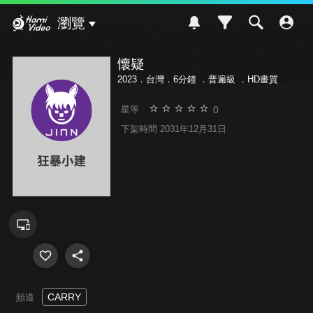
Hami Video
瀏覽
懷疑
2023．台灣．6分鐘 ．
普遍級
．HD畫質
0
星等
下架時間 2031年12月31日
CARRY
頻道